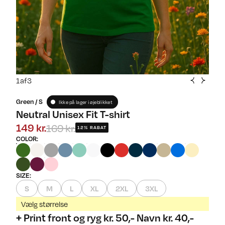
1
af
3
Green / S
Ikke på lager i øjeblikket
Neutral Unisex Fit T-shirt
169 kr.
149 kr.
12% RABAT
COLOR
:
SIZE
:
S
M
L
XL
2XL
3XL
Vælg størrelse
+ Print front og ryg kr. 50,- Navn kr. 40,-