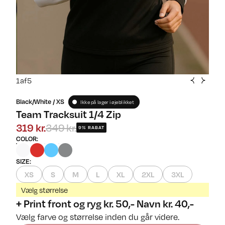
1
af
5
Black/White / XS
Ikke på lager i øjeblikket
Team Tracksuit 1/4 Zip
319 kr.
349 kr.
9% RABAT
COLOR
:
SIZE
:
XS
S
M
L
XL
2XL
3XL
Vælg størrelse
+ Print front og ryg kr. 50,- Navn kr. 40,-
Vælg farve og størrelse inden du går videre.