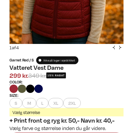
1
af
4
Garnet Red / S
Ikke på lager i øjeblikket
Vatteret Vest Dame
299 kr.
349 kr.
15% RABAT
COLOR
:
SIZE
:
S
M
L
XL
2XL
Vælg størrelse
+ Print front og ryg kr. 50,- Navn kr. 40,-
Vælg farve og størrelse inden du går videre.