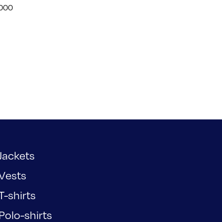
F000
Jackets
Vests
T-shirts
Polo-shirts