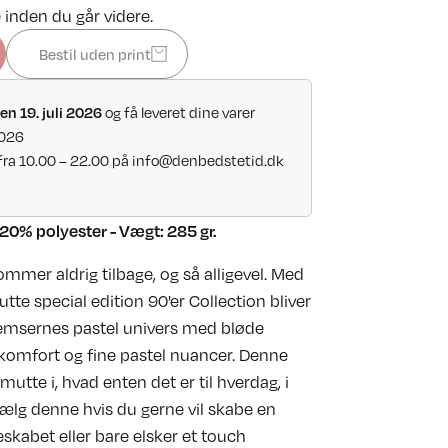
 inden du går videre.
Bestil uden print
og få leveret dine varer
en 19. juli 2026
2026
fra 10.00 – 22.00 på
info@denbedstetid.dk
20% polyester - Vægt: 285 gr.
mer aldrig tilbage, og så alligevel. Med
te special edition 90'er Collection bliver
lvfemsernes pastel univers med bløde
komfort og fine pastel nuancer. Denne
smutte i, hvad enten det er til hverdag, i
 Vælg denne hvis du gerne vil skabe en
leskabet eller bare elsker et touch