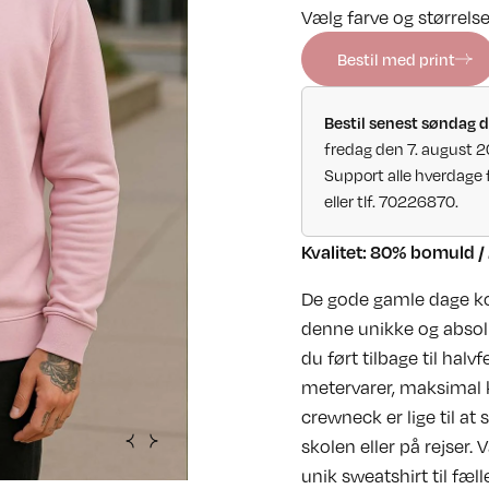
Vælg farve og størrelse
Bestil med print
Bestil senest søndag d
fredag den 7. august 
Support alle hverdage 
eller tlf. 70226870.
Kvalitet: 80% bomuld / 
De gode gamle dage kom
denne unikke og absolut
du ført tilbage til ha
metervarer, maksimal 
crewneck er lige til at 
skolen eller på rejser.
unik sweatshirt til fæl