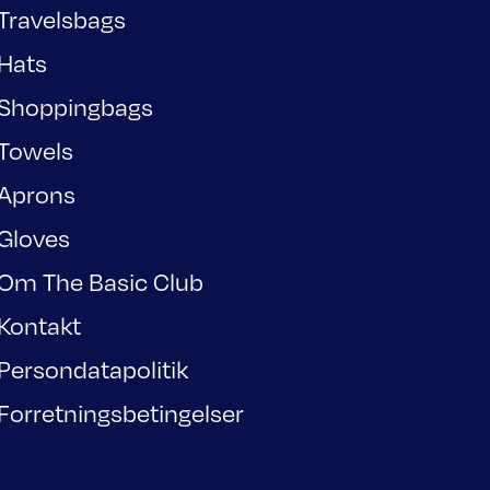
Travelsbags
Hats
Shoppingbags
Towels
Aprons
Gloves
Om The Basic Club
Kontakt
Persondatapolitik
Forretningsbetingelser