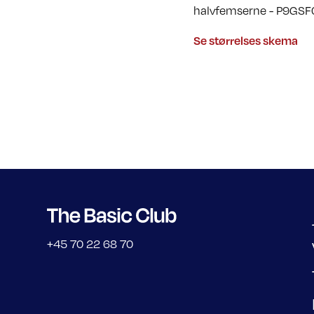
halvfemserne - P9GS
Se størrelses skema
+45 70 22 68 70