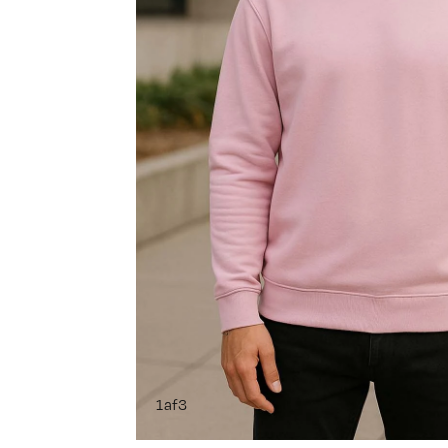
1
af
3