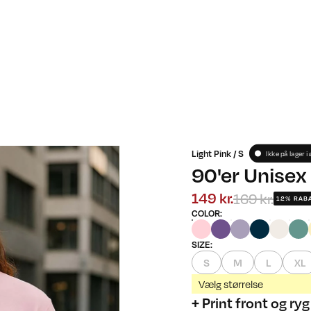
Light Pink / S
Ikke på lager i
90'er Unise
169 kr.
149 kr.
12% RAB
COLOR
:
SIZE
:
S
M
L
XL
Vælg størrelse
+ Print front og ryg