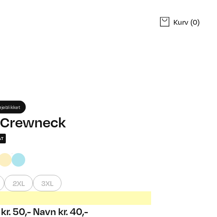
Kurv
(0)
 øjeblikket
x Crewneck
AT
2XL
3XL
 kr. 50,- Navn kr. 40,-