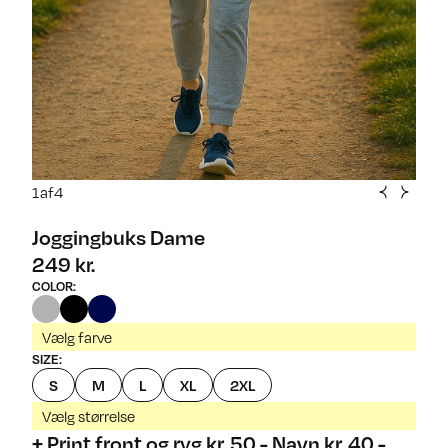
1
af
4
Joggingbuks Dame
249 kr.
COLOR
:
Vælg farve
SIZE
:
S
M
L
XL
2XL
Vælg størrelse
+ Print front og ryg kr. 50,- Navn kr. 40,-