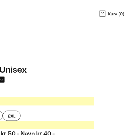
Kurv
(0)
 Unisex
AT
2XL
 kr. 50,- Navn kr. 40,-