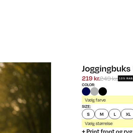
Joggingbuks
249 kr.
219 kr.
13% RAB
COLOR
:
Vælg farve
SIZE
:
S
M
L
XL
Vælg størrelse
+ Print front og ryg