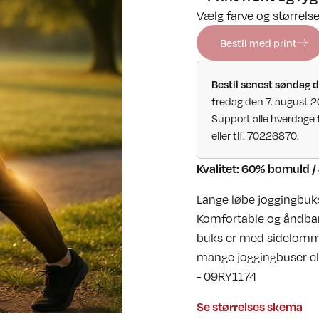
Vælg farve og størrelse
Bestil med print
Bestil senest søndag d
fredag den 7. august 
Support alle hverdage 
eller tlf. 70226870.
Kvalitet: 60% bomuld / 
Lange løbe joggingbuks
Komfortable og åndbar 
buks er med sidelomm
mange joggingbuser el
- 09RY1174
Se størrelses skema