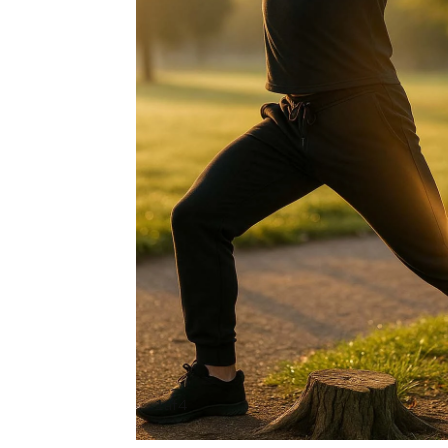
1
af
4