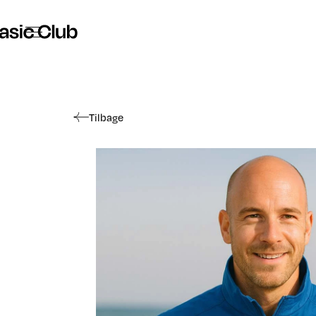
The Basic Club - Tøj og Merchandise
Tilbage