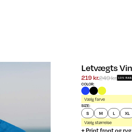
Letvægts Vi
249 kr.
219 kr.
13% RAB
COLOR
:
Vælg farve
SIZE
:
S
M
L
XL
Vælg størrelse
+ Print front og ryg