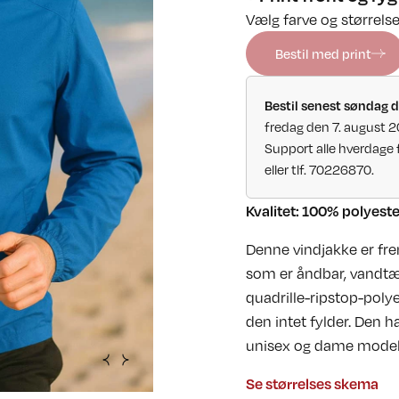
Vælg farve og størrelse
Bestil med print
Bestil senest søndag d
fredag den 7. august 
Support alle hverdage 
eller tlf. 70226870.
Kvalitet: 100% polyester
Denne vindjakke er frem
som er åndbar, vandtæt
quadrille-ripstop-pol
den intet fylder. Den 
unisex og dame model
Se størrelses skema