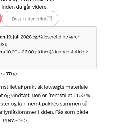
 inden du går videre.
Bestil uden print
og få leveret dine varer
en 19. juli 2026
2026
fra 10.00 – 22.00 på
info@denbedstetid.dk
 - 70 gr.
stillet af praktisk letvægts materiale
 og vindtæt. Den er fremstillet i 100 %
yester og kan nemt pakkes sammen så
har lynlåslommer i siden. Fås som både
. PLRY5050