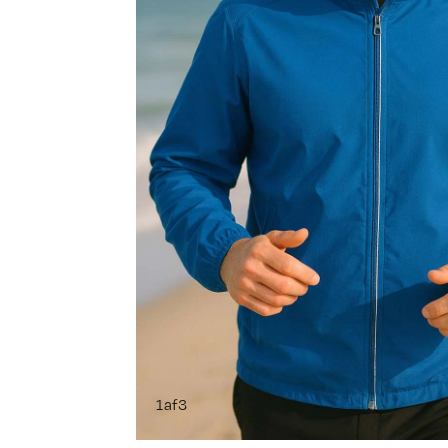
1
af
3