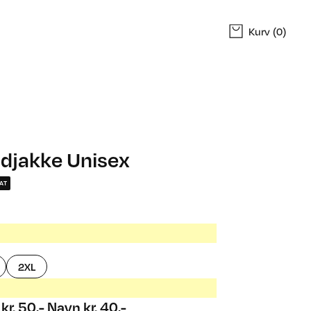
Kurv
(0)
ndjakke Unisex
AT
2XL
 kr. 50,- Navn kr. 40,-