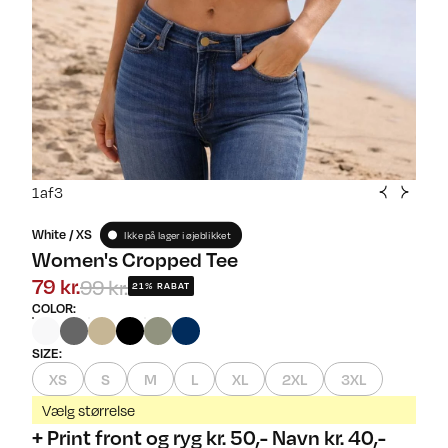
1
af
3
White / XS
Ikke på lager i øjeblikket
Women's Cropped Tee
99 kr.
79 kr.
21% RABAT
COLOR
:
SIZE
:
XS
S
M
L
XL
2XL
3XL
Vælg størrelse
+ Print front og ryg kr. 50,- Navn kr. 40,-