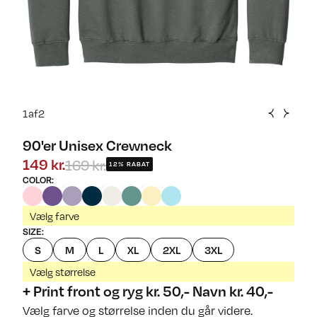
1
af
2
90'er Unisex Crewneck
169 kr.
149 kr.
12% RABAT
COLOR
:
Vælg farve
SIZE
:
S
M
L
XL
2XL
3XL
Vælg størrelse
+ Print front og ryg kr. 50,- Navn kr. 40,-
Vælg farve og størrelse inden du går videre.