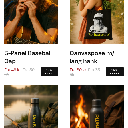
5-Panel Baseball
Canvaspose m/
Cap
lang hank
Fra
49 kr.
Fra
59
Fra
30 kr.
Fra
35
17%
15%
kr.
kr.
RABAT
RABAT