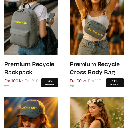
Premium Recycle
Premium Recycle
Backpack
Cross Body Bag
Fra
199 kr.
Fra
219
Fra
99 kr.
Fra
119
10%
17%
kr.
kr.
RABAT
RABAT