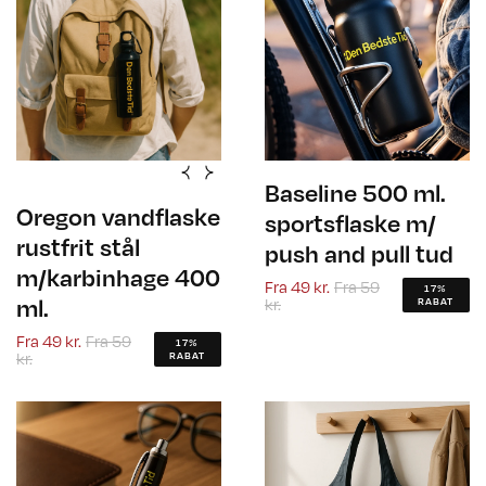
Baseline 500 ml.
Oregon vandflaske
sportsflaske m/
rustfrit stål
push and pull tud
m/karbinhage 400
Fra
49 kr.
Fra
59
17%
ml.
kr.
RABAT
Fra
49 kr.
Fra
59
17%
kr.
RABAT