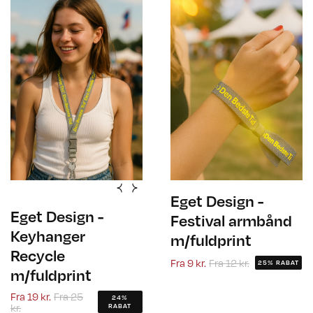
Eget Design -
Eget Design -
Festival armbånd
Keyhanger
m/fuldprint
Recycle
Fra
9 kr.
Fra
12 kr.
25% RABAT
m/fuldprint
Fra
19 kr.
Fra
25
24%
kr.
RABAT