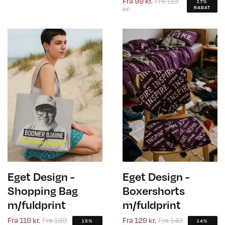
Fra
99 kr.
Fra
119
17%
kr.
RABAT
Eget Design -
Eget Design -
Shopping Bag
Boxershorts
m/fuldprint
m/fuldprint
Fra
119 kr.
Fra
139
Fra
129 kr.
Fra
149
15%
14%