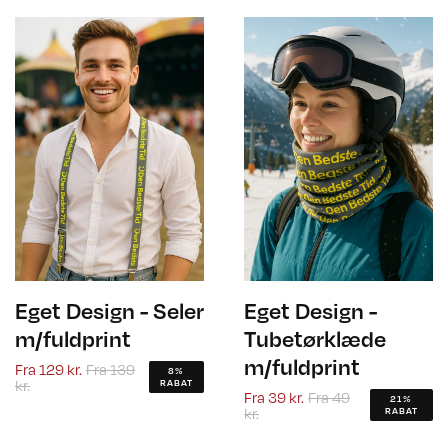
Eget Design - Seler
Eget Design -
m/fuldprint
Tubetørklæde
m/fuldprint
Fra
129 kr.
Fra
139
8%
kr.
RABAT
Fra
39 kr.
Fra
49
21%
kr.
RABAT