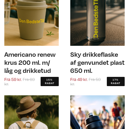
Americano renew
Sky drikkeflaske
krus 200 ml. m/
af genvundet plast
låg og drikketud
650 ml.
Fra
59 kr.
Fra
69
Fra
49 kr.
Fra
59
15%
17%
kr.
kr.
RABAT
RABAT