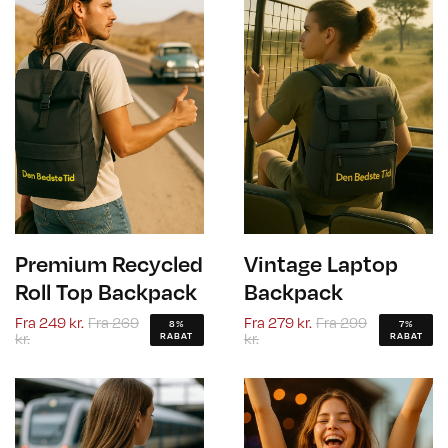
Premium Recycled
Vintage Laptop
Roll Top Backpack
Backpack
Fra
249 kr.
Fra
269
Fra
279 kr.
Fra
299
8%
7%
kr.
kr.
RABAT
RABAT