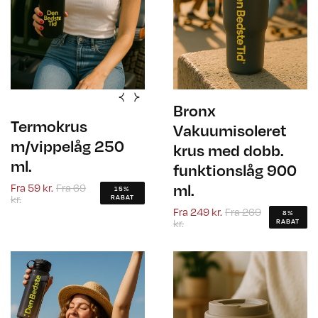
Bronx
Termokrus
Vakuumisoleret
m/vippelåg 250
krus med dobb.
ml.
funktionslåg 900
Fra
59 kr.
Fra
69
ml.
15%
kr.
RABAT
Fra
249 kr.
Fra
269
8%
kr.
RABAT