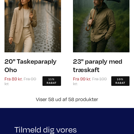
20" Taskeparaply
23" paraply med
Oho
træskaft
Fra
89 kr.
Fra
99
Fra
99 kr.
Fra
109
11%
10%
kr.
kr.
RABAT
RABAT
Viser 58 ud af 58 produkter
Tilmeld dig vores