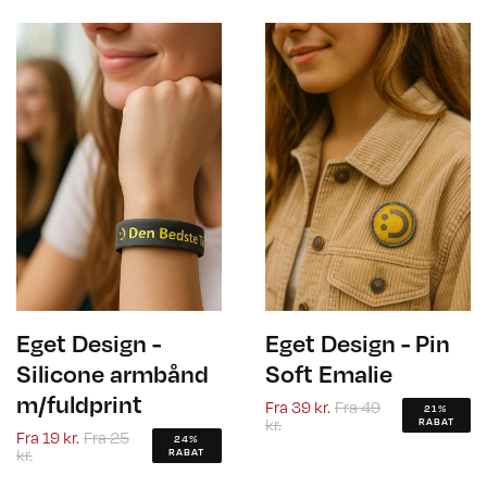
Eget Design -
Eget Design - Pin
Silicone armbånd
Soft Emalie
m/fuldprint
Fra
39 kr.
Fra
49
21%
kr.
RABAT
Fra
19 kr.
Fra
25
24%
kr.
RABAT