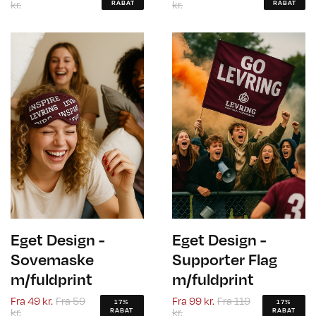
kr.
kr.
RABAT
RABAT
Eget Design -
Eget Design -
Sovemaske
Supporter Flag
m/fuldprint
m/fuldprint
Fra
49 kr.
Fra
59
Fra
99 kr.
Fra
119
17%
17%
kr.
kr.
RABAT
RABAT