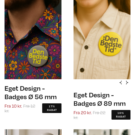
Eget Design -
Eget Design -
Badges Ø 56 mm
Badges Ø 89 mm
Fra
10 kr.
Fra
12
17%
kr.
RABAT
Fra
20 kr.
Fra
22
10%
kr.
RABAT