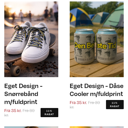
Eget Design -
Eget Design - Dåse
Snørrebånd
Cooler m/fuldprint
m/fuldprint
Fra
35 kr.
Fra
39
11%
kr.
RABAT
Fra
35 kr.
Fra
39
11%
kr.
RABAT