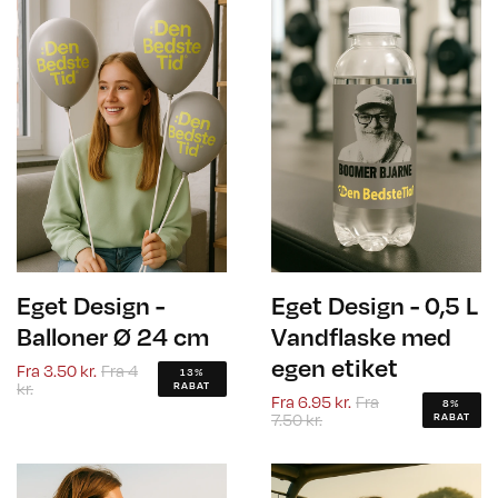
Eget Design -
Eget Design - 0,5 L
Balloner Ø 24 cm
Vandflaske med
egen etiket
Fra
3.50 kr.
Fra
4
13%
kr.
RABAT
Fra
6.95 kr.
Fra
8%
7.50 kr.
RABAT