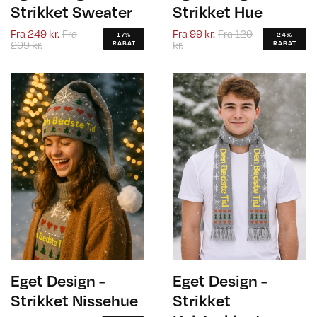
Strikket Sweater
Strikket Hue
Fra
249 kr.
Fra
Fra
99 kr.
Fra
129
17%
24%
299 kr.
kr.
RABAT
RABAT
Eget Design -
Eget Design -
Strikket Nissehue
Strikket