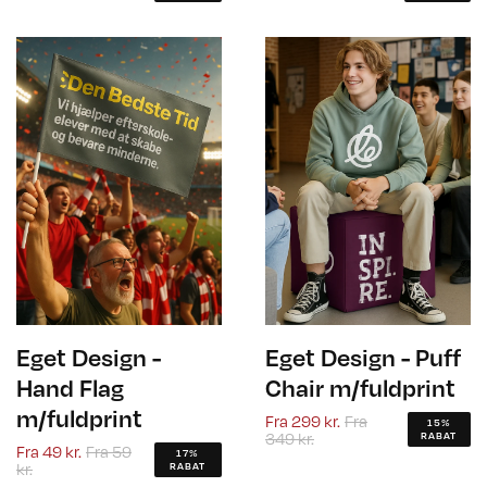
Eget Design -
Eget Design - Puff
Hand Flag
Chair m/fuldprint
m/fuldprint
Fra
299 kr.
Fra
15%
349 kr.
RABAT
Fra
49 kr.
Fra
59
17%
kr.
RABAT