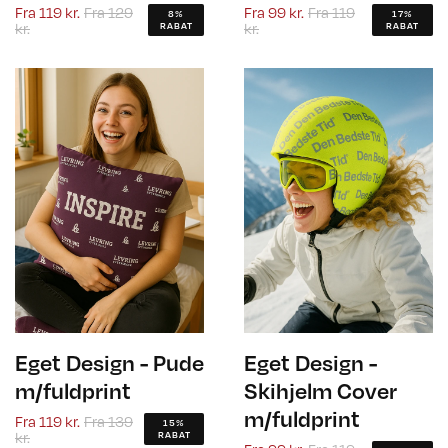
Fra
119 kr.
Fra
129
Fra
99 kr.
Fra
119
8%
17%
kr.
kr.
RABAT
RABAT
Eget Design - Pude
Eget Design -
m/fuldprint
Skihjelm Cover
m/fuldprint
Fra
119 kr.
Fra
139
15%
kr.
RABAT