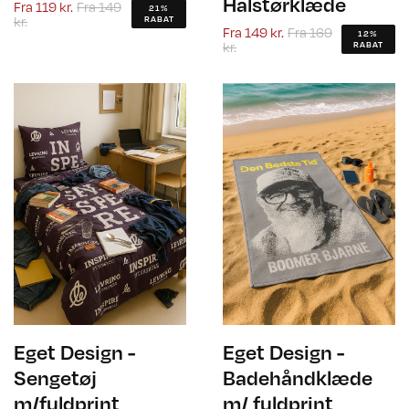
Halstørklæde
Fra
119 kr.
Fra
149
21%
kr.
RABAT
Fra
149 kr.
Fra
169
12%
kr.
RABAT
Eget Design -
Eget Design -
Sengetøj
Badehåndklæde
m/fuldprint
m/ fuldprint