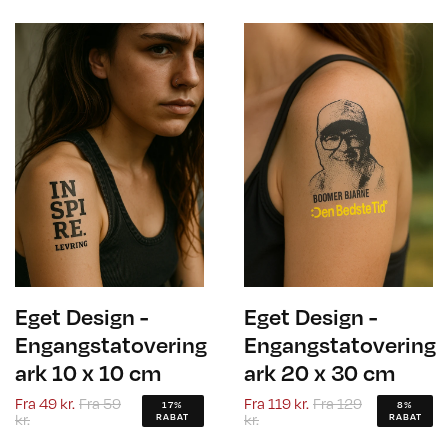
Eget Design -
Eget Design -
Engangstatovering
Engangstatovering
ark 10 x 10 cm
ark 20 x 30 cm
Fra
49 kr.
Fra
59
Fra
119 kr.
Fra
129
17%
8%
kr.
kr.
RABAT
RABAT