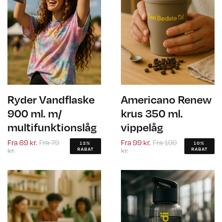
Ryder Vandflaske
Americano Renew
900 ml. m/
krus 350 ml.
multifunktionslåg
vippelåg
Fra
69 kr.
Fra
79
Fra
99 kr.
Fra
109
13%
10%
kr.
kr.
RABAT
RABAT