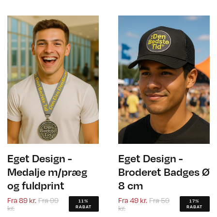
Eget Design -
Eget Design -
Medalje m/præg
Broderet Badges Ø
og fuldprint
8 cm
Fra
89 kr.
Fra
99
Fra
49 kr.
Fra
59
11%
17%
kr.
kr.
RABAT
RABAT