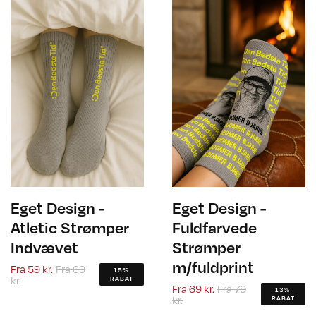
Eget Design -
Eget Design -
Atletic Strømper
Fuldfarvede
Indvævet
Strømper
m/fuldprint
Fra
59 kr.
Fra
69
15%
kr.
RABAT
Fra
69 kr.
Fra
79
13%
kr.
RABAT