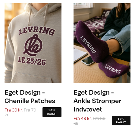
Eget Design -
Eget Design -
Chenille Patches
Ankle Strømper
Indvævet
Fra
69 kr.
Fra
79
13%
kr.
RABAT
Fra
49 kr.
Fra
59
17%
kr.
RABAT