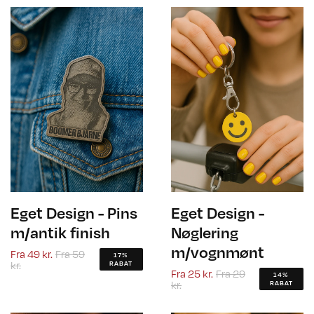
Eget Design - Pins
Eget Design -
m/antik finish
Nøglering
m/vognmønt
Fra
49 kr.
Fra
59
17%
kr.
RABAT
Fra
25 kr.
Fra
29
14%
kr.
RABAT