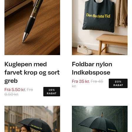
Kuglepen med
Foldbar nylon
farvet krop og sort
Indkøbspose
greb
Fra
35 kr.
Fra
45
23%
kr.
RABAT
Fra
5.50 kr.
Fra
16%
6.50 kr.
RABAT