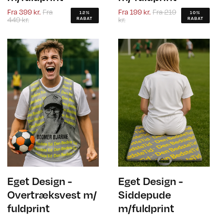
Fra
399 kr.
Fra
Fra
199 kr.
Fra
219
12%
10%
449 kr.
kr.
RABAT
RABAT
Eget Design -
Eget Design -
Overtræksvest m/
Siddepude
fuldprint
m/fuldprint