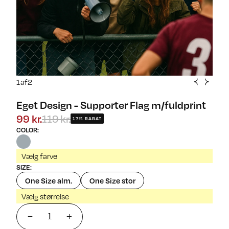
1
af
2
Eget Design - Supporter Flag m/fuldprint
99 kr.
119 kr.
17% RABAT
COLOR
:
Vælg farve
SIZE
:
One Size alm.
One Size stor
Vælg størrelse