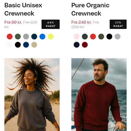
Basic Unisex
Pure Organic
Crewneck
Crewneck
Fra
99 kr.
Fra
129
Fra
249 kr.
Fra
24%
17%
kr.
299 kr.
RABAT
RABAT