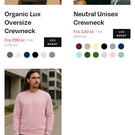
Organic Lux
Neutral Unisex
Oversize
Crewneck
Crewneck
Fra
349 kr.
Fra
13%
399 kr.
RABAT
Fra
299 kr.
Fra
15%
349 kr.
RABAT