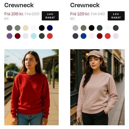
Crewneck
Crewneck
Fra
199 kr.
Fra
229
Fra
129 kr.
Fra
149
14%
14%
kr.
kr.
RABAT
RABAT