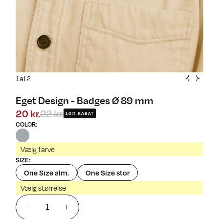
1
af
2
Eget Design - Badges Ø 89 mm
20 kr.
22 kr.
10% RABAT
COLOR
:
Vælg farve
SIZE
:
One Size alm.
One Size stor
Vælg størrelse