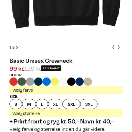
1
af
2
Basic Unisex Crewneck
99 kr.
129 kr.
24% RABAT
COLOR
:
Vælg farve
SIZE
:
S
M
L
XL
2XL
3XL
Vælg størrelse
+ Print front og ryg kr. 50,- Navn kr. 40,-
Vælg farve og størrelse inden du går videre.