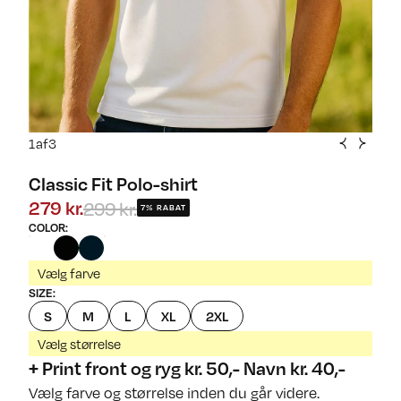
1
af
3
Classic Fit Polo-shirt
299 kr.
279 kr.
7% RABAT
COLOR
:
Vælg farve
SIZE
:
S
M
L
XL
2XL
Vælg størrelse
+ Print front og ryg kr. 50,- Navn kr. 40,-
Vælg farve og størrelse inden du går videre.