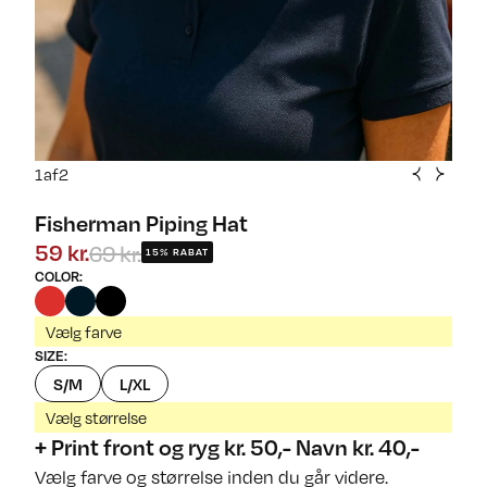
1
af
2
Fisherman Piping Hat
69 kr.
59 kr.
15% RABAT
COLOR
:
Vælg farve
SIZE
:
S/M
L/XL
Vælg størrelse
+ Print front og ryg kr. 50,- Navn kr. 40,-
Vælg farve og størrelse inden du går videre.