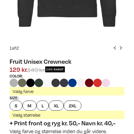
1
af
2
Fruit Unisex Crewneck
149 kr.
129 kr.
14% RABAT
COLOR
:
Vælg farve
SIZE
:
S
M
L
XL
2XL
Vælg størrelse
+ Print front og ryg kr. 50,- Navn kr. 40,-
Vælg farve og størrelse inden du går videre.