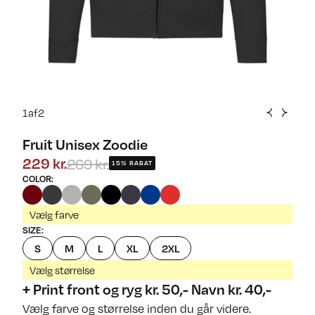
1
af
2
Fruit Unisex Zoodie
269 kr.
229 kr.
15% RABAT
COLOR
:
Vælg farve
SIZE
:
S
M
L
XL
2XL
Vælg størrelse
+ Print front og ryg kr. 50,- Navn kr. 40,-
Vælg farve og størrelse inden du går videre.