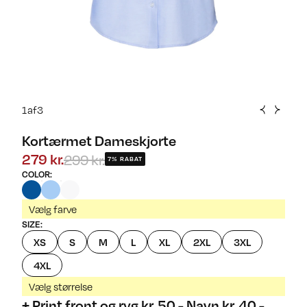
1
af
3
Kortærmet Dameskjorte
299 kr.
279 kr.
7% RABAT
COLOR
:
Vælg farve
SIZE
:
XS
S
M
L
XL
2XL
3XL
4XL
Vælg størrelse
+ Print front og ryg kr. 50,- Navn kr. 40,-