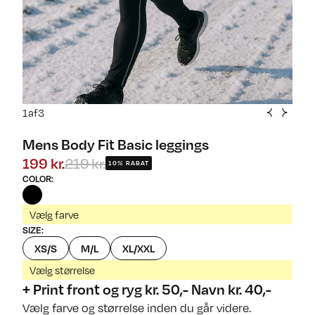
1
af
3
Mens Body Fit Basic leggings
199 kr.
219 kr.
10% RABAT
COLOR
:
Vælg farve
SIZE
:
XS/S
M/L
XL/XXL
Vælg størrelse
+ Print front og ryg kr. 50,- Navn kr. 40,-
Vælg farve og størrelse inden du går videre.