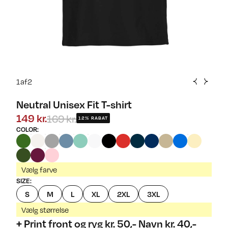
1
af
2
Neutral Unisex Fit T-shirt
169 kr.
149 kr.
12% RABAT
COLOR
:
Vælg farve
SIZE
:
S
M
L
XL
2XL
3XL
Vælg størrelse
+ Print front og ryg kr. 50,- Navn kr. 40,-