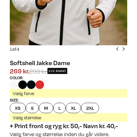
1
af
4
Softshell Jakke Dame
299 kr.
269 kr.
11% RABAT
COLOR
:
Vælg farve
SIZE
:
XS
S
M
L
XL
2XL
Vælg størrelse
+ Print front og ryg kr. 50,- Navn kr. 40,-
Vælg farve og størrelse inden du går videre.