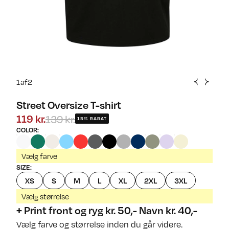
1
af
2
Street Oversize T-shirt
139 kr.
119 kr.
15% RABAT
COLOR
:
Vælg farve
SIZE
:
XS
S
M
L
XL
2XL
3XL
Vælg størrelse
+ Print front og ryg kr. 50,- Navn kr. 40,-
Vælg farve og størrelse inden du går videre.