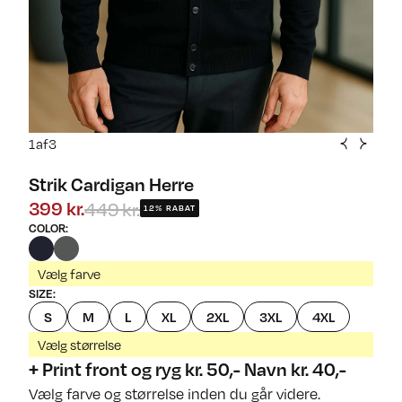
1
af
3
Strik Cardigan Herre
449 kr.
399 kr.
12% RABAT
COLOR
:
Vælg farve
SIZE
:
S
M
L
XL
2XL
3XL
4XL
Vælg størrelse
+ Print front og ryg kr. 50,- Navn kr. 40,-
Vælg farve og størrelse inden du går videre.