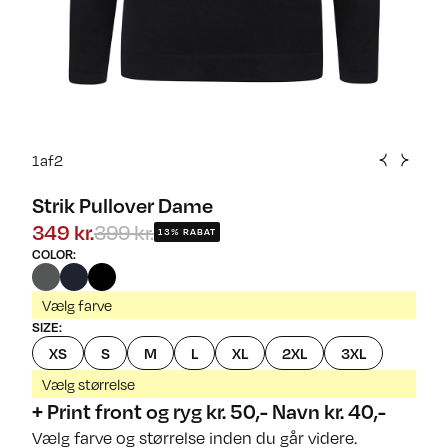
1
af
2
Strik Pullover Dame
349 kr.
399 kr.
13% RABAT
COLOR
:
Vælg farve
SIZE
:
XS
S
M
L
XL
2XL
3XL
Vælg størrelse
+ Print front og ryg kr. 50,- Navn kr. 40,-
Vælg farve og størrelse inden du går videre.