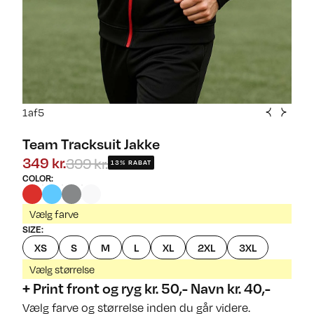
1
af
5
Team Tracksuit Jakke
399 kr.
349 kr.
13% RABAT
COLOR
:
Vælg farve
SIZE
:
XS
S
M
L
XL
2XL
3XL
Vælg størrelse
+ Print front og ryg kr. 50,- Navn kr. 40,-
Vælg farve og størrelse inden du går videre.