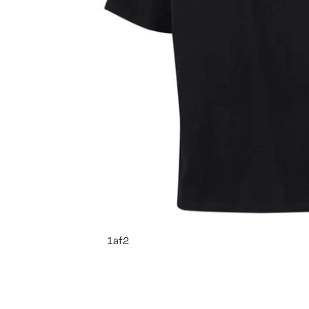
1
af
2