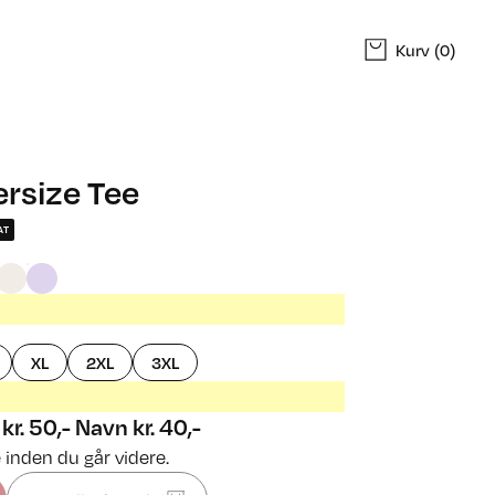
Kurv
(0)
rsize Tee
AT
XL
2XL
3XL
 kr. 50,- Navn kr. 40,-
 inden du går videre.