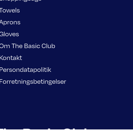
Towels
Aprons
Gloves
Om The Basic Club
Kontakt
Persondatapolitik
Forretningsbetingelser