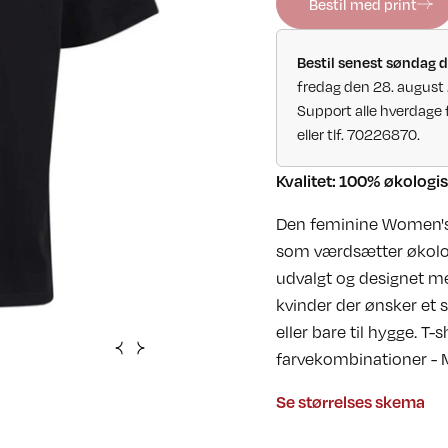
Bestil med print
Bestil senest søndag 
fredag den 28. august
Support alle hverdage 
eller tlf. 70226870.
Kvalitet: 100% økologi
Den feminine Women's C
som værdsætter økologi
udvalgt og designet me
kvinder der ønsker et st
eller bare til hygge. T-
farvekombinationer 
Se størrelses skema