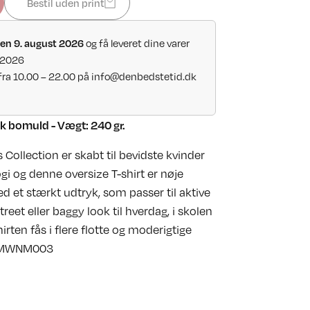
Bestil uden print
og få leveret dine varer
den 9. august 2026
 2026
fra 10.00 – 22.00 på
info@denbedstetid.dk
sk bomuld - Vægt: 240 gr.
ollection er skabt til bevidste kvinder
 og denne oversize T-shirt er nøje
d et stærkt udtryk, som passer til aktive
reet eller baggy look til hverdag, i skolen
shirten fås i flere flotte og moderigtige
- MWNM003