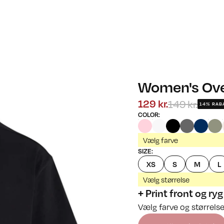
Women's Ove
149 kr.
129 kr.
14% RAB
COLOR
:
Vælg farve
SIZE
:
XS
S
M
L
Vælg størrelse
+ Print front og ryg
Vælg farve og størrelse