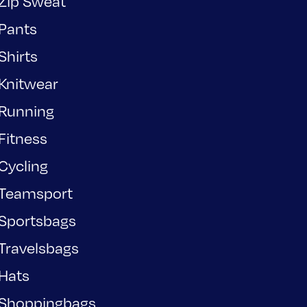
Zip Sweat
Pants
Shirts
Knitwear
Running
Fitness
Cycling
Teamsport
Sportsbags
Travelsbags
Hats
Shoppingbags