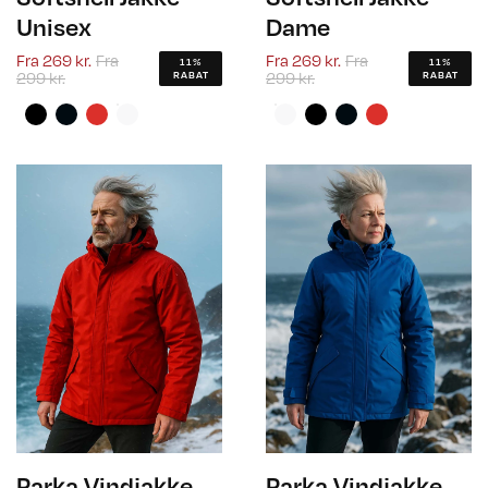
Unisex
Dame
Fra
269 kr.
Fra
Fra
269 kr.
Fra
11%
11%
299 kr.
299 kr.
RABAT
RABAT
Parka Vindjakke
Parka Vindjakke