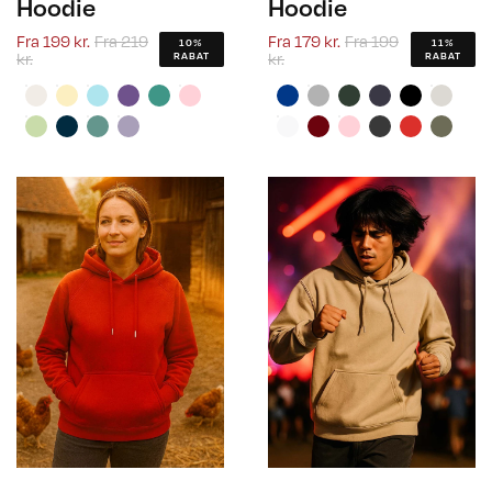
Hoodie
Hoodie
Fra
199 kr.
Fra
219
Fra
179 kr.
Fra
199
10%
11%
kr.
kr.
RABAT
RABAT