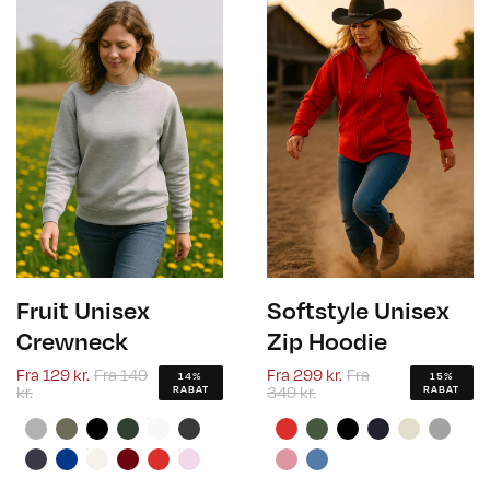
Fruit Unisex
Softstyle Unisex
Crewneck
Zip Hoodie
Fra
129 kr.
Fra
149
Fra
299 kr.
Fra
14%
15%
kr.
349 kr.
RABAT
RABAT