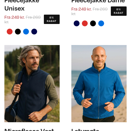
Unisex
Fra
249 kr.
Fra
269
8%
kr.
RABAT
Fra
249 kr.
Fra
269
8%
kr.
RABAT
Microfleece Vest
Letvægts