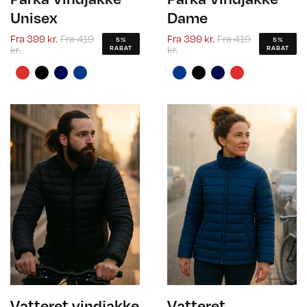
Unisex
Dame
Fra
399 kr.
Fra
419
Fra
399 kr.
Fra
419
5%
5%
kr.
kr.
RABAT
RABAT
Vatteret vindjakke
Vatteret