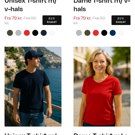
Unisex T-shirt m/
Dame T-shirt m/ v-
v-hals
hals
Fra
79 kr.
Fra
99
Fra
79 kr.
Fra
99
21%
21%
kr.
kr.
RABAT
RABAT