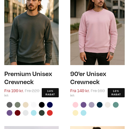
Premium Unisex
90'er Unisex
Crewneck
Crewneck
Fra
199 kr.
Fra
229
Fra
149 kr.
Fra
169
14%
12%
kr.
kr.
RABAT
RABAT