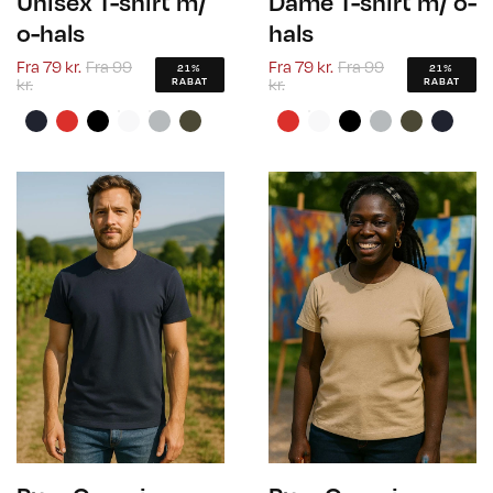
Unisex T-shirt m/
Dame T-shirt m/ o-
o-hals
hals
Fra
79 kr.
Fra
99
Fra
79 kr.
Fra
99
21%
21%
kr.
kr.
RABAT
RABAT