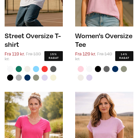
Street Oversize T-
Women's Oversize
shirt
Tee
Fra
119 kr.
Fra
139
Fra
129 kr.
Fra
149
15%
14%
kr.
kr.
RABAT
RABAT