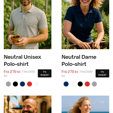
Neutral Unisex
Neutral Dame
Polo-shirt
Polo-shirt
Fra
279 kr.
Fra
299
Fra
279 kr.
Fra
299
7%
7%
kr.
kr.
RABAT
RABAT