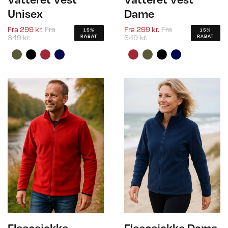
Unisex
Dame
Fra
299 kr.
Fra
Fra
299 kr.
Fra
15%
15%
349 kr.
349 kr.
RABAT
RABAT
Fleecejakke
Fleecejakke Dame