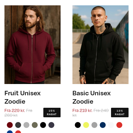
Fruit Unisex
Basic Unisex
Zoodie
Zoodie
Fra
229 kr.
Fra
Fra
219 kr.
Fra
249
15%
13%
269 kr.
kr.
RABAT
RABAT