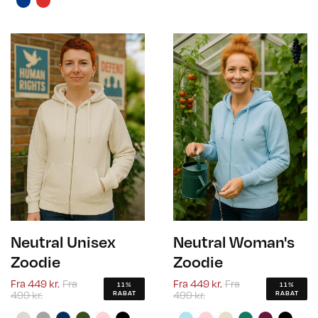
Neutral Unisex
Neutral Woman's
Zoodie
Zoodie
Fra
449 kr.
Fra
Fra
449 kr.
Fra
11%
11%
499 kr.
499 kr.
RABAT
RABAT