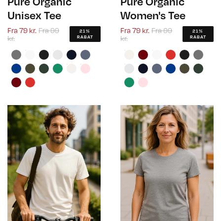
Pure Organic
Pure Organic
Unisex Tee
Women's Tee
Fra
79 kr.
Fra
99
Fra
79 kr.
Fra
99
21%
21%
kr.
kr.
RABAT
RABAT