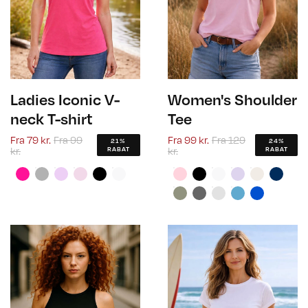
Ladies Iconic V-
Women's Shoulder
neck T-shirt
Tee
Fra
79 kr.
Fra
99
Fra
99 kr.
Fra
129
21%
24%
kr.
kr.
RABAT
RABAT