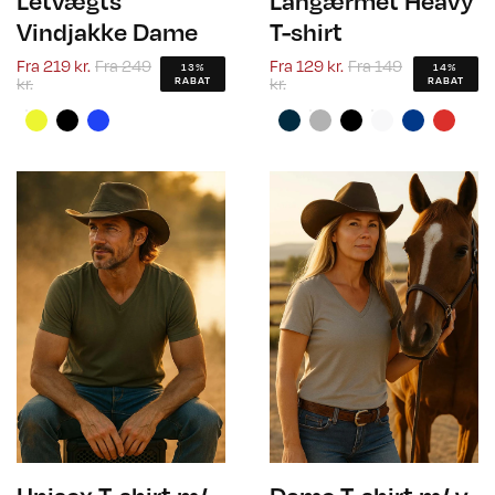
Letvægts
Langærmet Heavy
Vindjakke Dame
T-shirt
Fra
219 kr.
Fra
249
Fra
129 kr.
Fra
149
13%
14%
kr.
kr.
RABAT
RABAT