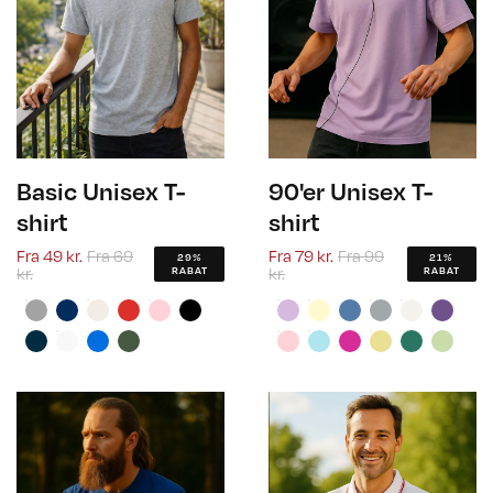
Basic Unisex T-
90'er Unisex T-
shirt
shirt
Fra
49 kr.
Fra
69
Fra
79 kr.
Fra
99
29%
21%
kr.
kr.
RABAT
RABAT