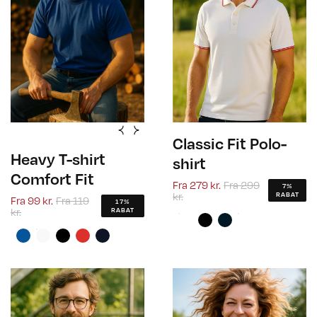
Classic Fit Polo-
Heavy T-shirt
shirt
Comfort Fit
Fra
279 kr.
Fra
299
7%
kr.
RABAT
Fra
99 kr.
Fra
119
17%
kr.
RABAT