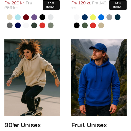
Fra
229 kr.
Fra
Fra
129 kr.
Fra
149
15%
14%
269 kr.
kr.
RABAT
RABAT
90'er Unisex
Fruit Unisex