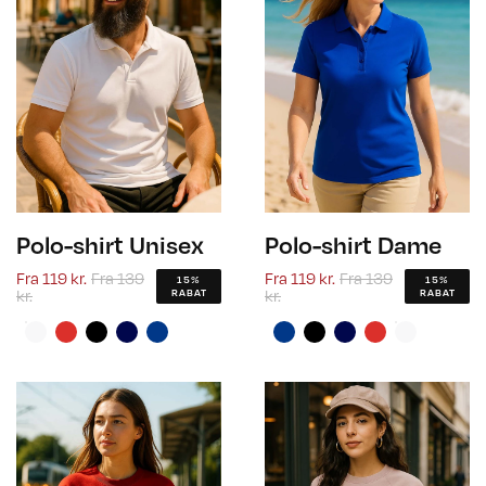
Polo-shirt Unisex
Polo-shirt Dame
Fra
119 kr.
Fra
139
Fra
119 kr.
Fra
139
15%
15%
kr.
kr.
RABAT
RABAT