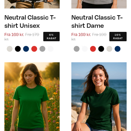
Neutral Classic T-
Neutral Classic T-
shirt Unisex
shirt Dame
Fra
169 kr.
Fra
179
Fra
169 kr.
Fra
199
6%
16%
kr.
kr.
RABAT
RABAT