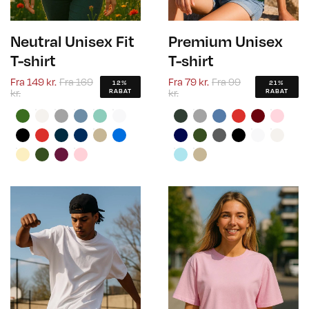
Neutral Unisex Fit
Premium Unisex
T-shirt
T-shirt
Fra
149 kr.
Fra
169
Fra
79 kr.
Fra
99
12%
21%
kr.
kr.
RABAT
RABAT