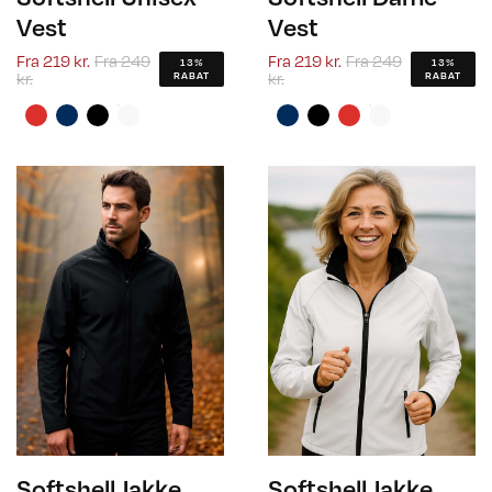
Vest
Vest
Fra
219 kr.
Fra
249
Fra
219 kr.
Fra
249
13%
13%
kr.
kr.
RABAT
RABAT
Softshell Jakke
Softshell Jakke