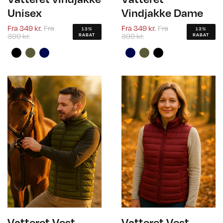
Unisex
Vindjakke Dame
Fra
349 kr.
Fra
Fra
349 kr.
Fra
13%
13%
399 kr.
399 kr.
RABAT
RABAT
Vatteret Vest
Vatteret Vest