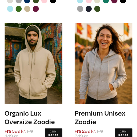
Organic Lux
Premium Unisex
Oversize Zoodie
Zoodie
Fra
399 kr.
Fra
Fra
299 kr.
Fra
12%
15%
449 kr.
349 kr.
RABAT
RABAT