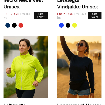
Unisex
Vindjakke Unisex
Fra
179 kr.
Fra
199
Fra
219 kr.
Fra
249
11%
13%
kr.
kr.
RABAT
RABAT