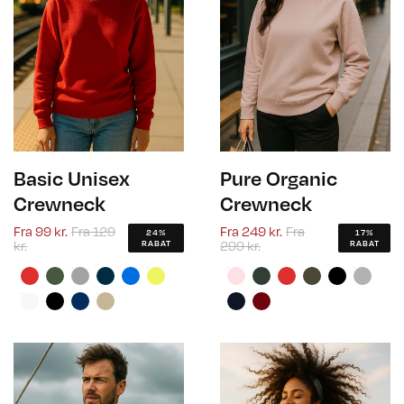
Basic Unisex
Pure Organic
Crewneck
Crewneck
Fra
99 kr.
Fra
129
Fra
249 kr.
Fra
24%
17%
kr.
299 kr.
RABAT
RABAT