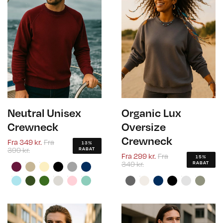
Neutral Unisex
Organic Lux
Crewneck
Oversize
Crewneck
Fra
349 kr.
Fra
13%
399 kr.
RABAT
Fra
299 kr.
Fra
15%
349 kr.
RABAT