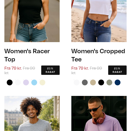
Women's Racer
Women's Cropped
Top
Tee
Fra
79 kr.
Fra
99
Fra
79 kr.
Fra
99
21%
21%
kr.
kr.
RABAT
RABAT